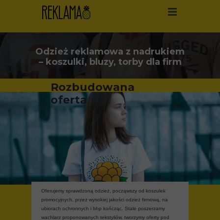
Odzież reklamowa z nadrukiem
– koszulki, bluzy, torby dla firm
Rozbudowana
oferta
Oferujemy sprawdzon
ą
odzie
ż
, pocz
ą
wszy od koszulek
promocyjnych, przez wysokiej jako
ś
ci odzie
ż
firmow
ą
, na
ubiorach ochronnych i bhp ko
ń
cz
ą
c. Stale poszerzamy
wachlarz proponowanych tekstyliów, tworzymy oferty pod