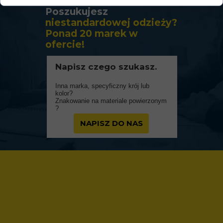
Poszukujesz
niestandardowej odzieży?
Ponad 20 marek w
ofercie!
Napisz czego szukasz.
Inna marka, specyficzny krój lub
kolor?
Znakowanie na materiale powierzonym
?
NAPISZ DO NAS